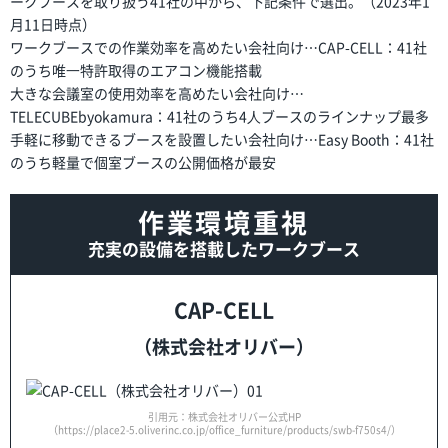
ークブースを取り扱う41社の中から、下記条件で選出。（2023年1
月11日時点）
ワークブースでの作業効率を高めたい会社向け…CAP-CELL：41社
のうち唯⼀特許取得のエアコン機能搭載
大きな会議室の使用効率を高めたい会社向け…
TELECUBEbyokamura：41社のうち4⼈ブースのラインナップ最多
手軽に移動できるブースを設置したい会社向け…Easy Booth：41社
のうち軽量で個室ブースの公開価格が最安
作業環境重視
充実の設備を搭載したワークブース
CAP-CELL
（株式会社オリバー）
引用元：株式会社オリバー公式HP
（https://place2-5.oliverinc.co.jp/office_furniture/products/swb-f750s4/）