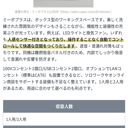
画像引用元：ミーボプラス公式HP（https://aden-japan.com/oft/meebo/）
ミーボプラスは、ボックス型のワーキングスペースです。美しく洗
練された雰囲気のデザインもさることながら、機能性と装備性の充
実ぶりが光っています。例えば、LEDライトと換気ファン。いずれ
も
人感センサー付きとなっており、操作することなく自動でコント
ロールして快適な空間をつくりだします
。遮音・音漏れ対策もばっ
ちりです。同機は難燃吸音パネル付きのため、内部でしっかり吸音
して音漏れや反響を防ぎます。
100Vコンセント1個口/USBコンセント2個口、オプションでLANコ
ンセント（標準はCAT6）も設置できるなど、ソロワークやオンライ
ン商談をサポートする装備も不足なく整えています。1人用と2人用
があるため、用途に合わせて選べるのも利点です。
収容人数
1人用/2人用