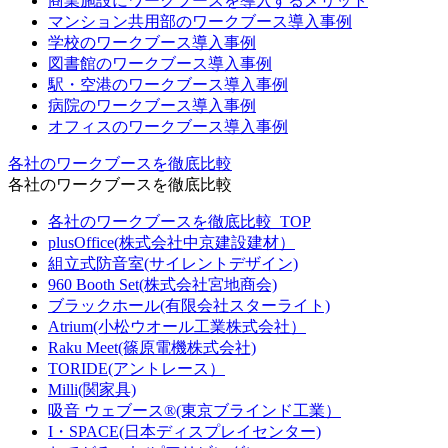
商業施設にワークブースを導入するメリット
マンション共用部のワークブース導入事例
学校のワークブース導入事例
図書館のワークブース導入事例
駅・空港のワークブース導入事例
病院のワークブース導入事例
オフィスのワークブース導入事例
各社のワークブースを徹底比較
各社のワークブースを徹底比較
各社のワークブースを徹底比較_TOP
plusOffice(株式会社中京建設建材）
組立式防音室(サイレントデザイン)
960 Booth Set(株式会社宮地商会)
ブラックホール(有限会社スターライト)
Atrium(小松ウオール工業株式会社）
Raku Meet(篠原電機株式会社)
TORIDE(アントレース）
Milli(関家具)
吸音 ウェブース®︎(東京ブラインド工業）
I・SPACE(日本ディスプレイセンター)