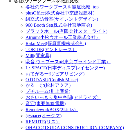
各社のワークブースを徹底比較
各社のワークブースを徹底比較_top
plusOffice(株式会社中京建設建材）
組立式防音室(サイレントデザイン)
960 Booth Set(株式会社宮地商会)
ブラックホール(有限会社スターライト)
Atrium(小松ウオール工業株式会社）
Raku Meet(篠原電機株式会社)
TORIDE(アントレース）
Milli(関家具)
吸音 ウェブース®︎(東京ブラインド工業）
I・SPACE(日本ディスプレイセンター)
おてがるーむ(ピアリビング）
OTODASU(Coolish Music)
かるーむ(松村アクア）
プチルーム(川上産業)
おもいっきり集中空間(アドライズ）
音守(東亜無線電機)
RemoteworkBOX(2Links）
@space(オークマ)
REMUTE(リス）
OHACO(TSUDA CONSTRUCTION COMPANY)