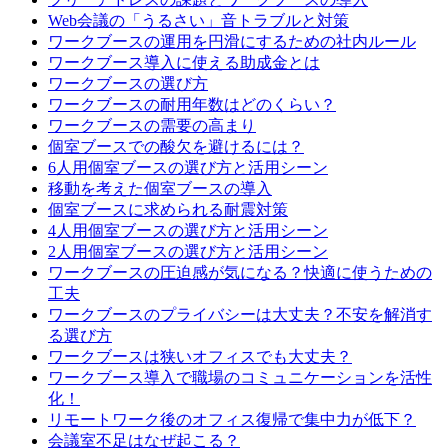
Web会議の「うるさい」音トラブルと対策
ワークブースの運用を円滑にするための社内ルール
ワークブース導入に使える助成金とは
ワークブースの選び方
ワークブースの耐用年数はどのくらい？
ワークブースの需要の高まり
個室ブースでの酸欠を避けるには？
6人用個室ブースの選び方と活用シーン
移動を考えた個室ブースの導入
個室ブースに求められる耐震対策
4人用個室ブースの選び方と活用シーン
2人用個室ブースの選び方と活用シーン
ワークブースの圧迫感が気になる？快適に使うための
工夫
ワークブースのプライバシーは大丈夫？不安を解消す
る選び方
ワークブースは狭いオフィスでも大丈夫？
ワークブース導入で職場のコミュニケーションを活性
化！
リモートワーク後のオフィス復帰で集中力が低下？
会議室不足はなぜ起こる？