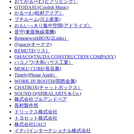
おてがるーむ(ピアリビング）
OTODASU(Coolish Music)
かるーむ(松村アクア）
プチルーム(川上産業)
おもいっきり集中空間(アドライズ）
音守(東亜無線電機)
RemoteworkBOX(2Links）
@space(オークマ)
REMUTE(リス）
OHACO(TSUDA CONSTRUCTION COMPANY)
ハコノワ(大和ハウス工業）
MOKU CUBE(長谷萬)
Timely(Phone Appli）
WORK-IN BOOTH(関西金属)
CHATBOX(チャットボックス）
SOUND Q(SPIRALARTS & Co.)
株式会社ブルアンドベア
長村製作所
ドリックス株式会社
‎トヨセット株式会社
株式会社UACJ
イナバインターナショナル株式会社