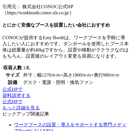
引用元： 株式会社CONOC公式HP
（https://workbooth.conoc-dx.co.jp/）
とにかく安価なブースを設置したい会社におすすめ
CONOCが提供するEasy Boothは、ワークブースを手軽に導
入したい人におすすめです。
ダンボールを使用したブース本
体は総重量が約40kg
ですから、設置や移動がラクラクなのは
もちろん、設置後のレイアウト変更も容易になります。
収容人数
1名
サイズ
外寸：幅1270ｍｍ×高さ1900ｍｍ×奥行900ｍｍ
設備
デスク・電源・照明・換気ファン
公式HPで
資料請求する
公式HPで
もっと詳細を見る
ピックアップ関連記事
ワークブースの設置・導入をサポートする専門メディ
アBoothGALLERIA