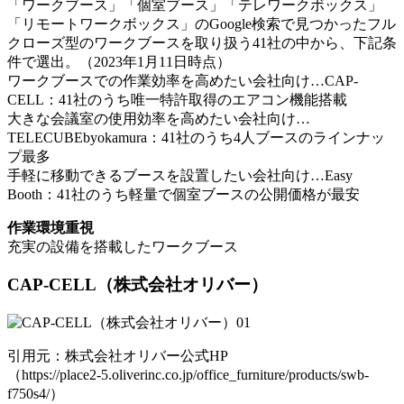
「ワークブース」「個室ブース」「テレワークボックス」
「リモートワークボックス」のGoogle検索で見つかったフル
クローズ型のワークブースを取り扱う41社の中から、下記条
件で選出。（2023年1月11日時点）
ワークブースでの作業効率を高めたい会社向け…CAP-
CELL：41社のうち唯⼀特許取得のエアコン機能搭載
大きな会議室の使用効率を高めたい会社向け…
TELECUBEbyokamura：41社のうち4⼈ブースのラインナッ
プ最多
手軽に移動できるブースを設置したい会社向け…Easy
Booth：41社のうち軽量で個室ブースの公開価格が最安
作業環境重視
充実の設備を搭載したワークブース
CAP-CELL
（株式会社オリバー）
引用元：株式会社オリバー公式HP
（https://place2-5.oliverinc.co.jp/office_furniture/products/swb-
f750s4/）