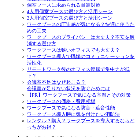
個室ブースに求められる耐震対策
4人用個室ブースの選び方と活用シーン
2人用個室ブースの選び方と活用シーン
ワークブースの圧迫感が気になる？快適に使うた
めの工夫
ワークブースのプライバシーは大丈夫？不安を解
消する選び方
ワークブースは狭いオフィスでも大丈夫？
ワークブース導入で職場のコミュニケーションを
活性化！
リモートワーク後のオフィス復帰で集中力が低
下？
会議室不足はなぜ起こる？
会議室が足りない状況を防ぐためには
【PR】ワークブースで気になる室温とその対策
ワークブースの価格・費用相場
ワークブースで気になる防音・遮音性能
ワークブース導入時に気を付けたい消防法
レンタル？購入？ワークブースを導入するならど
っちがお得？