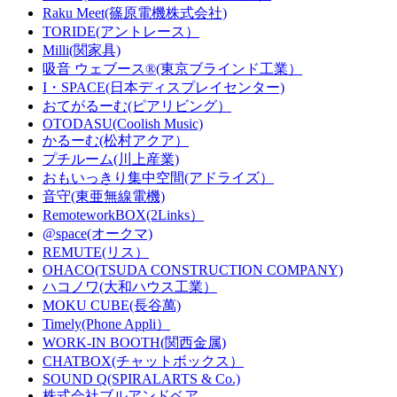
Raku Meet(篠原電機株式会社)
TORIDE(アントレース）
Milli(関家具)
吸音 ウェブース®︎(東京ブラインド工業）
I・SPACE(日本ディスプレイセンター)
おてがるーむ(ピアリビング）
OTODASU(Coolish Music)
かるーむ(松村アクア）
プチルーム(川上産業)
おもいっきり集中空間(アドライズ）
音守(東亜無線電機)
RemoteworkBOX(2Links）
@space(オークマ)
REMUTE(リス）
OHACO(TSUDA CONSTRUCTION COMPANY)
ハコノワ(大和ハウス工業）
MOKU CUBE(長谷萬)
Timely(Phone Appli）
WORK-IN BOOTH(関西金属)
CHATBOX(チャットボックス）
SOUND Q(SPIRALARTS & Co.)
株式会社ブルアンドベア