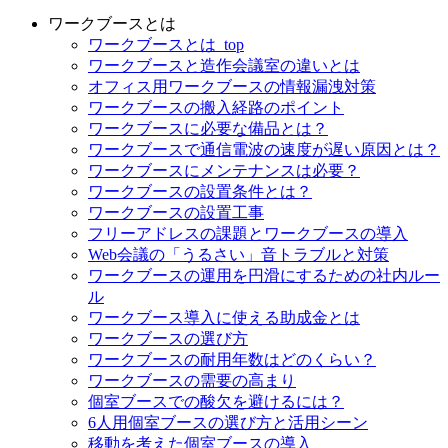
ワークブースとは
ワークブースとは_top
ワークブースと造作会議室の違いとは
オフィス用ワークブースの情報漏洩対策
ワークブースの搬入経路のポイント
ワークブースに必要な備品とは？
ワークブースで通信電波の速度が遅い原因とは？
ワークブースにメンテナンスは必要？
ワークブースの設置条件とは？
ワークブースの設置工事
フリーアドレスの課題とワークブースの導入
Web会議の「うるさい」音トラブルと対策
ワークブースの運用を円滑にするための社内ルー
ル
ワークブース導入に使える助成金とは
ワークブースの選び方
ワークブースの耐用年数はどのくらい？
ワークブースの需要の高まり
個室ブースでの酸欠を避けるには？
6人用個室ブースの選び方と活用シーン
移動を考えた個室ブースの導入