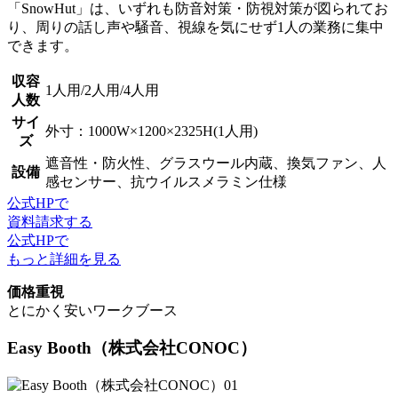
「SnowHut」は、いずれも
防音対策・防視対策が図られてお
り、周りの話し声や騒音、視線を気にせず1人の業務に集中
できます。
収容
1人用/2人用/4人用
人数
サイ
外寸：1000W×1200×2325H(1人用)
ズ
遮音性・防火性、グラスウール内蔵、換気ファン、人
設備
感センサー、抗ウイルスメラミン仕様
公式HPで
資料請求する
公式HPで
もっと詳細を見る
価格重視
とにかく安いワークブース
Easy Booth
（株式会社CONOC）