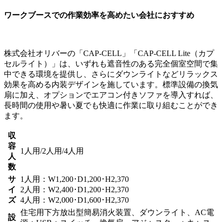
ワークブースでの作業効率を高めたい会社におすすめ
株式会社オリバーの「CAP-CELL」「CAP-CELL Lite（カプ
セルライト）」は、いずれも
遮音性のある完全個室空間で集
中できる環境
を提供し、さらにダウンライトなど
リラックス
効果を高める内装デザイン
を施しています。標準設備の換気
扇に加え、オプションで
エアコン付きソファを導入すれば、
長時間の使用や暑い夏でも快適
に作業に取り組むことができ
ます。
収
容
1人用/2人用/4人用
人
数
サ
1人用：W1,200･D1,200･H2,370
イ
2人用：W2,400･D1,200･H2,370
ズ
4人用：W2,000･D1,600･H2,370
住宅用下方放出型簡易消火装置、ダウンライト、AC電
設