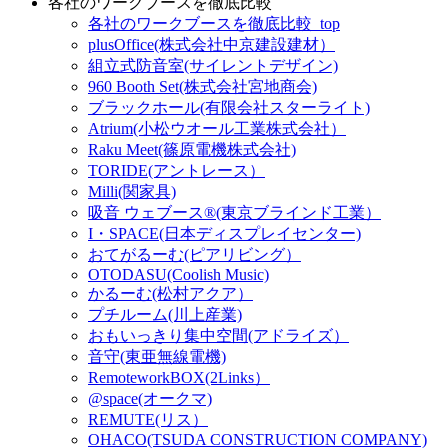
各社のワークブースを徹底比較
各社のワークブースを徹底比較_top
plusOffice(株式会社中京建設建材）
組立式防音室(サイレントデザイン)
960 Booth Set(株式会社宮地商会)
ブラックホール(有限会社スターライト)
Atrium(小松ウオール工業株式会社）
Raku Meet(篠原電機株式会社)
TORIDE(アントレース）
Milli(関家具)
吸音 ウェブース®︎(東京ブラインド工業）
I・SPACE(日本ディスプレイセンター)
おてがるーむ(ピアリビング）
OTODASU(Coolish Music)
かるーむ(松村アクア）
プチルーム(川上産業)
おもいっきり集中空間(アドライズ）
音守(東亜無線電機)
RemoteworkBOX(2Links）
@space(オークマ)
REMUTE(リス）
OHACO(TSUDA CONSTRUCTION COMPANY)