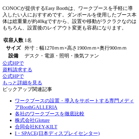
CONOCが提供するEasy Boothは、ワークブースを手軽に導
入したい人におすすめです。
ダンボールを使用したブース本
体は総重量が約40kg
ですから、設置や移動がラクラクなのは
もちろん、設置後のレイアウト変更も容易になります。
収容人数
1名
サイズ
外寸：幅1270ｍｍ×高さ1900ｍｍ×奥行900ｍｍ
設備
デスク・電源・照明・換気ファン
公式HPで
資料請求する
公式HPで
もっと詳細を見る
ピックアップ関連記事
ワークブースの設置・導入をサポートする専門メディ
アBoothGALLERIA
各社のワークブースを徹底比較
株式会社Gloture
合同会社KEY-KILT
I・SPACE(日本ディスプレイセンター)