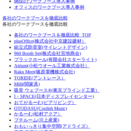
病院のワークブース導入事例
オフィスのワークブース導入事例
各社のワークブースを徹底比較
各社のワークブースを徹底比較
各社のワークブースを徹底比較_TOP
plusOffice(株式会社中京建設建材）
組立式防音室(サイレントデザイン)
960 Booth Set(株式会社宮地商会)
ブラックホール(有限会社スターライト)
Atrium(小松ウオール工業株式会社）
Raku Meet(篠原電機株式会社)
TORIDE(アントレース）
Milli(関家具)
吸音 ウェブース®︎(東京ブラインド工業）
I・SPACE(日本ディスプレイセンター)
おてがるーむ(ピアリビング）
OTODASU(Coolish Music)
かるーむ(松村アクア）
プチルーム(川上産業)
おもいっきり集中空間(アドライズ）