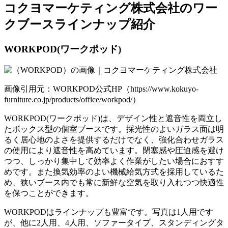
コクヨマーケティング株式会社のワー
クブースラインナップ紹介
WORKPOD(ワークポッド)
画像引用元：WORKPOD公式HP（https://www.kokuyo-
furniture.co.jp/products/office/workpod/）
WORKPOD(ワークポッド)は、
デザイン性と遮音性を両立し
たボックス型の個室ブース
です。採光性のよいガラス面は明
るく居心地のよさを提供するだけでなく、強化合わせガラス
の使用により遮音性を高めています。閉塞感や圧迫感を避け
つつ、しっかり集中して効率よく作業がしたい場合におすす
めです。また換気効率のよい機械給気方式を採用しているた
め、狭いブース内でも常に新鮮な空気を取り入れつつ快適性
を保つことができます。
WORKPODはラインナップも豊富です。写真は1人用です
が、他に2人用、4人用、ソファータイプ、スタンディングタ