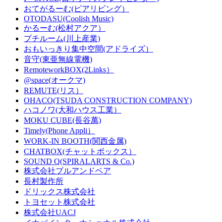
おてがるーむ(ピアリビング）
OTODASU(Coolish Music)
かるーむ(松村アクア）
プチルーム(川上産業)
おもいっきり集中空間(アドライズ）
音守(東亜無線電機)
RemoteworkBOX(2Links）
@space(オークマ)
REMUTE(リス）
OHACO(TSUDA CONSTRUCTION COMPANY)
ハコノワ(大和ハウス工業）
MOKU CUBE(長谷萬)
Timely(Phone Appli）
WORK-IN BOOTH(関西金属)
CHATBOX(チャットボックス）
SOUND Q(SPIRALARTS & Co.)
株式会社ブルアンドベア
長村製作所
ドリックス株式会社
‎トヨセット株式会社
株式会社UACJ