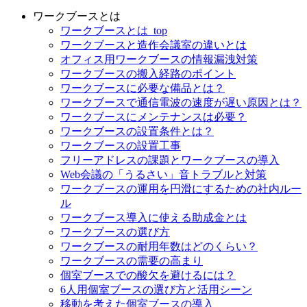
ワークブースとは
ワークブースとは_top
ワークブースと造作会議室の違いとは
オフィス用ワークブースの情報漏洩対策
ワークブースの搬入経路のポイント
ワークブースに必要な備品とは？
ワークブースで通信電波の速度が遅い原因とは？
ワークブースにメンテナンスは必要？
ワークブースの設置条件とは？
ワークブースの設置工事
フリーアドレスの課題とワークブースの導入
Web会議の「うるさい」音トラブルと対策
ワークブースの運用を円滑にするための社内ルー
ル
ワークブース導入に使える助成金とは
ワークブースの選び方
ワークブースの耐用年数はどのくらい？
ワークブースの需要の高まり
個室ブースでの酸欠を避けるには？
6人用個室ブースの選び方と活用シーン
移動を考えた個室ブースの導入