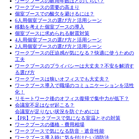
ワークブースの耐用年数はどのくらい？
ワークブースの需要の高まり
個室ブースでの酸欠を避けるには？
6人用個室ブースの選び方と活用シーン
移動を考えた個室ブースの導入
個室ブースに求められる耐震対策
4人用個室ブースの選び方と活用シーン
2人用個室ブースの選び方と活用シーン
ワークブースの圧迫感が気になる？快適に使うための
工夫
ワークブースのプライバシーは大丈夫？不安を解消す
る選び方
ワークブースは狭いオフィスでも大丈夫？
ワークブース導入で職場のコミュニケーションを活性
化！
リモートワーク後のオフィス復帰で集中力が低下？
会議室不足はなぜ起こる？
会議室が足りない状況を防ぐためには
【PR】ワークブースで気になる室温とその対策
ワークブースの価格・費用相場
ワークブースで気になる防音・遮音性能
ワークブース導入時に気を付けたい消防法