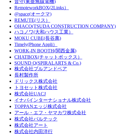
音守(東亜無線電機)
RemoteworkBOX(2Links）
@space(オークマ)
REMUTE(リス）
OHACO(TSUDA CONSTRUCTION COMPANY)
ハコノワ(大和ハウス工業）
MOKU CUBE(長谷萬)
Timely(Phone Appli）
WORK-IN BOOTH(関西金属)
CHATBOX(チャットボックス）
SOUND Q(SPIRALARTS & Co.)
株式会社ブルアンドベア
長村製作所
ドリックス株式会社
‎トヨセット株式会社
株式会社UACJ
イナバインターナショナル株式会社
TOPPANエッジ株式会社
アール・エフ・ヤマカワ株式会社
株式会社バルテック
株式会社アート
株式会社内田洋行