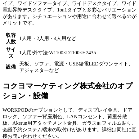
イプ、ワイドソファータイプ、ワイドデスクタイプ、ワイド
電動昇降デスクタイプ、1on1タイプと多彩なバリエーション
があります。シチュエーションや用途に合わせて選べるのが
メリットです。
収容
1人用・2人用・4人用など
人数
サイ
1人用/外寸法:W1100×D1100×H2435
ズ
天板、ソファ、電源・USB給電LEDダウンライト、
設備
アジャスターなど
コクヨマーケティング株式会社のオプ
ション・設備
WORKPODのオプションとして、ディスプレイ金具、ドア
ロック、ソファー背座別色、LANコンセント、荷重分散
板、Akerun用アタッチメント金具、ガラス面フィルム貼り、
会議予約システム端末の取付けがあります。詳細は同社に直
接お問い合わせください。