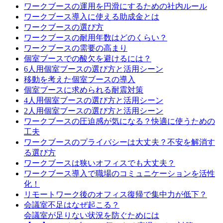
ワークブースの運用を円滑にするための社内ルール
ワークブース導入に使える助成金とは
ワークブースの選び方
ワークブースの耐用年数はどのくらい？
ワークブースの需要の高まり
個室ブースでの酸欠を避けるには？
6人用個室ブースの選び方と活用シーン
移動を考えた個室ブースの導入
個室ブースに求められる耐震対策
4人用個室ブースの選び方と活用シーン
2人用個室ブースの選び方と活用シーン
ワークブースの圧迫感が気になる？快適に使うための
工夫
ワークブースのプライバシーは大丈夫？不安を解消す
る選び方
ワークブースは狭いオフィスでも大丈夫？
ワークブース導入で職場のコミュニケーションを活性
化！
リモートワーク後のオフィス復帰で集中力が低下？
会議室不足はなぜ起こる？
会議室が足りない状況を防ぐためには