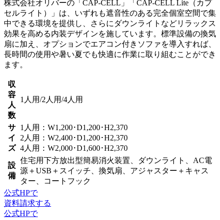
株式会社オリバーの「CAP-CELL」「CAP-CELL Lite（カプ
セルライト）」は、いずれも
遮音性のある完全個室空間で集
中できる環境
を提供し、さらにダウンライトなど
リラックス
効果を高める内装デザイン
を施しています。標準設備の換気
扇に加え、オプションで
エアコン付きソファを導入すれば、
長時間の使用や暑い夏でも快適
に作業に取り組むことができ
ます。
収
容
1人用/2人用/4人用
人
数
サ
1人用：W1,200･D1,200･H2,370
イ
2人用：W2,400･D1,200･H2,370
ズ
4人用：W2,000･D1,600･H2,370
住宅用下方放出型簡易消火装置、ダウンライト、AC電
設
源＋USB＋スイッチ、換気扇、アジャスター＋キャス
備
ター、コートフック
公式HPで
資料請求する
公式HPで