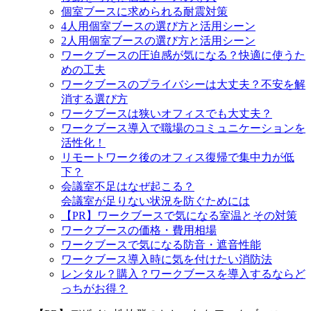
個室ブースに求められる耐震対策
4人用個室ブースの選び方と活用シーン
2人用個室ブースの選び方と活用シーン
ワークブースの圧迫感が気になる？快適に使うた
めの工夫
ワークブースのプライバシーは大丈夫？不安を解
消する選び方
ワークブースは狭いオフィスでも大丈夫？
ワークブース導入で職場のコミュニケーションを
活性化！
リモートワーク後のオフィス復帰で集中力が低
下？
会議室不足はなぜ起こる？
会議室が足りない状況を防ぐためには
【PR】ワークブースで気になる室温とその対策
ワークブースの価格・費用相場
ワークブースで気になる防音・遮音性能
ワークブース導入時に気を付けたい消防法
レンタル？購入？ワークブースを導入するならど
っちがお得？