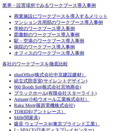
業界・設置場所でみるワークブース導入事例
商業施設にワークブースを導入するメリット
マンション共用部のワークブース導入事例
学校のワークブース導入事例
図書館のワークブース導入事例
駅・空港のワークブース導入事例
病院のワークブース導入事例
オフィスのワークブース導入事例
各社のワークブースを徹底比較
plusOffice(株式会社中京建設建材）
組立式防音室(サイレントデザイン)
960 Booth Set(株式会社宮地商会)
ブラックホール(有限会社スターライト)
Atrium(小松ウオール工業株式会社）
Raku Meet(篠原電機株式会社)
TORIDE(アントレース）
Milli(関家具)
吸音 ウェブース®︎(東京ブラインド工業）
I・SPACE(日本ディスプレイセンター)