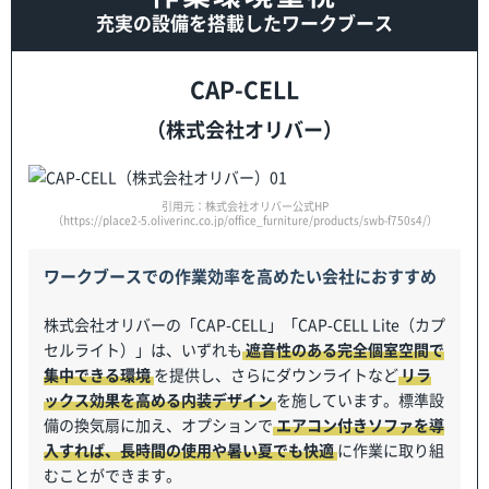
充実の設備を搭載したワークブース
CAP-CELL
（株式会社オリバー）
引用元：株式会社オリバー公式HP
（https://place2-5.oliverinc.co.jp/office_furniture/products/swb-f750s4/）
ワークブースでの作業効率を高めたい会社におすすめ
株式会社オリバーの「CAP-CELL」「CAP-CELL Lite（カプ
セルライト）」は、いずれも
遮音性のある完全個室空間で
集中できる環境
を提供し、さらにダウンライトなど
リラ
ックス効果を高める内装デザイン
を施しています。標準設
備の換気扇に加え、オプションで
エアコン付きソファを導
入すれば、長時間の使用や暑い夏でも快適
に作業に取り組
むことができます。