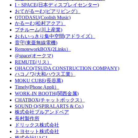
I・SPACE(日本ディスプレイセンター)
おてがるーむ(ピアリビング）
OTODASU(Coolish Music)
かるーむ(松村アクア）
プチルーム(川上産業)
おもいっきり集中空間(アドライズ）
音守(東亜無線電機)
RemoteworkBOX(2Links）
@space(オークマ)
REMUTE(リス）
OHACO(TSUDA CONSTRUCTION COMPANY)
ハコノワ(大和ハウス工業）
MOKU CUBE(長谷萬)
Timely(Phone Appli）
WORK-IN BOOTH(関西金属)
CHATBOX(チャットボックス）
SOUND Q(SPIRALARTS & Co.)
株式会社ブルアンドベア
長村製作所
ドリックス株式会社
‎トヨセット株式会社
株式会社UACJ