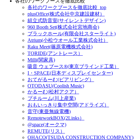
各社のワークブースを徹底比較
各社のワークブースを徹底比較_top
plusOffice(株式会社中京建設建材）
組立式防音室(サイレントデザイン)
960 Booth Set(株式会社宮地商会)
ブラックホール(有限会社スターライト)
Atrium(小松ウオール工業株式会社）
Raku Meet(篠原電機株式会社)
TORIDE(アントレース）
Milli(関家具)
吸音 ウェブース®︎(東京ブラインド工業）
I・SPACE(日本ディスプレイセンター)
おてがるーむ(ピアリビング）
OTODASU(Coolish Music)
かるーむ(松村アクア）
プチルーム(川上産業)
おもいっきり集中空間(アドライズ）
音守(東亜無線電機)
RemoteworkBOX(2Links）
@space(オークマ)
REMUTE(リス）
OHACO(TSUDA CONSTRUCTION COMPANY)