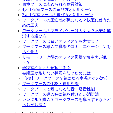
個室ブースに求められる耐震対策
4人用個室ブースの選び方と活用シーン
2人用個室ブースの選び方と活用シーン
ワークブースの圧迫感が気になる？快適に使うた
めの工夫
ワークブースのプライバシーは大丈夫？不安を解
消する選び方
ワークブースは狭いオフィスでも大丈夫？
ワークブース導入で職場のコミュニケーションを
活性化！
リモートワーク後のオフィス復帰で集中力が低
下？
会議室不足はなぜ起こる？
会議室が足りない状況を防ぐためには
【PR】ワークブースで気になる室温とその対策
ワークブースの価格・費用相場
ワークブースで気になる防音・遮音性能
ワークブース導入時に気を付けたい消防法
レンタル？購入？ワークブースを導入するならど
っちがお得？