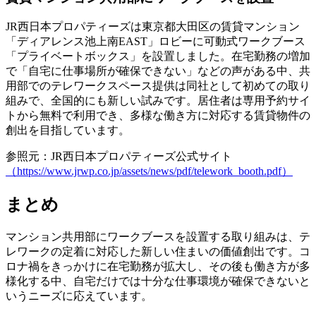
JR西日本プロパティーズは東京都大田区の賃貸マンション
「ディアレンス池上南EAST」ロビーに可動式ワークブース
「プライベートボックス」を設置しました。在宅勤務の増加
で「自宅に仕事場所が確保できない」などの声がある中、共
用部でのテレワークスペース提供は同社として初めての取り
組みで、全国的にも新しい試みです。居住者は専用予約サイ
トから無料で利用でき、多様な働き方に対応する賃貸物件の
創出を目指しています。
参照元：JR西日本プロパティーズ公式サイト
（https://www.jrwp.co.jp/assets/news/pdf/telework_booth.pdf）
まとめ
マンション共用部にワークブースを設置する取り組みは、テ
レワークの定着に対応した新しい住まいの価値創出です。コ
ロナ禍をきっかけに在宅勤務が拡大し、その後も働き方が多
様化する中、自宅だけでは十分な仕事環境が確保できないと
いうニーズに応えています。