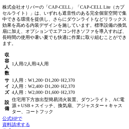
株式会社オリバーの「CAP-CELL」「CAP-CELL Lite（カプ
セルライト）」は、いずれも
遮音性のある完全個室空間で集
中できる環境
を提供し、さらにダウンライトなど
リラックス
効果を高める内装デザイン
を施しています。標準設備の換気
扇に加え、オプションで
エアコン付きソファを導入すれば、
長時間の使用や暑い夏でも快適
に作業に取り組むことができ
ます。
収
容
1人用/2人用/4人用
人
数
サ
1人用：W1,200･D1,200･H2,370
イ
2人用：W2,400･D1,200･H2,370
ズ
4人用：W2,000･D1,600･H2,370
住宅用下方放出型簡易消火装置、ダウンライト、AC電
設
源＋USB＋スイッチ、換気扇、アジャスター＋キャス
備
ター、コートフック
公式HPで
資料請求する