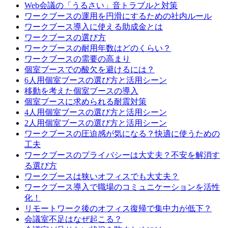
Web会議の「うるさい」音トラブルと対策
ワークブースの運用を円滑にするための社内ルール
ワークブース導入に使える助成金とは
ワークブースの選び方
ワークブースの耐用年数はどのくらい？
ワークブースの需要の高まり
個室ブースでの酸欠を避けるには？
6人用個室ブースの選び方と活用シーン
移動を考えた個室ブースの導入
個室ブースに求められる耐震対策
4人用個室ブースの選び方と活用シーン
2人用個室ブースの選び方と活用シーン
ワークブースの圧迫感が気になる？快適に使うための
工夫
ワークブースのプライバシーは大丈夫？不安を解消す
る選び方
ワークブースは狭いオフィスでも大丈夫？
ワークブース導入で職場のコミュニケーションを活性
化！
リモートワーク後のオフィス復帰で集中力が低下？
会議室不足はなぜ起こる？