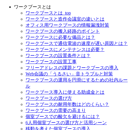
ワークブースとは
ワークブースとは_top
ワークブースと造作会議室の違いとは
オフィス用ワークブースの情報漏洩対策
ワークブースの搬入経路のポイント
ワークブースに必要な備品とは？
ワークブースで通信電波の速度が遅い原因とは？
ワークブースにメンテナンスは必要？
ワークブースの設置条件とは？
ワークブースの設置工事
フリーアドレスの課題とワークブースの導入
Web会議の「うるさい」音トラブルと対策
ワークブースの運用を円滑にするための社内ルー
ル
ワークブース導入に使える助成金とは
ワークブースの選び方
ワークブースの耐用年数はどのくらい？
ワークブースの需要の高まり
個室ブースでの酸欠を避けるには？
6人用個室ブースの選び方と活用シーン
移動を考えた個室ブースの導入