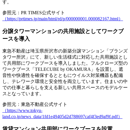
す。
参照元：PR TIMES公式サイト
（https://prtimes.jp/main/html/rd/p/000000001.000082167.html）
分譲タワーマンションの共用施設としてワークブ
ースを導入
東急不動産は埼玉県所沢市の新築分譲マンション「ブランズ
タワー所沢」にて、新しい生活様式に対応した共用施設とし
て共用部にワークブースを導入しました。フルクローズ型の
ワークブース「TELECUBE by OKAMURA」を設置し、遮
音性や快適性を確保するとともにウイルス対策機器も配備
し、テレワーク環境と安全性を両立しています。住まいの中
での仕事と暮らしを支える新しい共用スペースのモデルケー
スとなっています。
参照元：東急不動産公式サイト
（https://www.tokyu-
land.co.jp/news_data/1fd1e49405d2d788697caf4f3ed9af9f.pdf）
賃貸マンション共用部にワークブースを設置