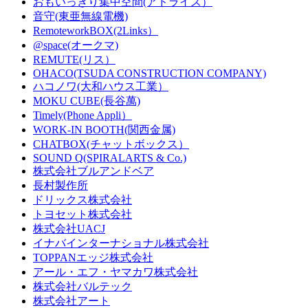
おもいっきり集中空間(アドライズ）
音守(東亜無線電機)
RemoteworkBOX(2Links）
@space(オークマ)
REMUTE(リス）
OHACO(TSUDA CONSTRUCTION COMPANY)
ハコノワ(大和ハウス工業）
MOKU CUBE(長谷萬)
Timely(Phone Appli）
WORK-IN BOOTH(関西金属)
CHATBOX(チャットボックス）
SOUND Q(SPIRALARTS & Co.)
株式会社ブルアンドベア
長村製作所
ドリックス株式会社
‎トヨセット株式会社
株式会社UACJ
イナバインターナショナル株式会社
TOPPANエッジ株式会社
アール・エフ・ヤマカワ株式会社
株式会社バルテック
株式会社アート