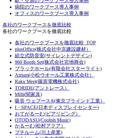
駅・空港のワークブース導入事例
病院のワークブース導入事例
オフィスのワークブース導入事例
各社のワークブースを徹底比較
各社のワークブースを徹底比較
各社のワークブースを徹底比較_TOP
plusOffice(株式会社中京建設建材）
組立式防音室(サイレントデザイン)
960 Booth Set(株式会社宮地商会)
ブラックホール(有限会社スターライト)
Atrium(小松ウオール工業株式会社）
Raku Meet(篠原電機株式会社)
TORIDE(アントレース）
Milli(関家具)
吸音 ウェブース®︎(東京ブラインド工業）
I・SPACE(日本ディスプレイセンター)
おてがるーむ(ピアリビング）
OTODASU(Coolish Music)
かるーむ(松村アクア）
プチルーム(川上産業)