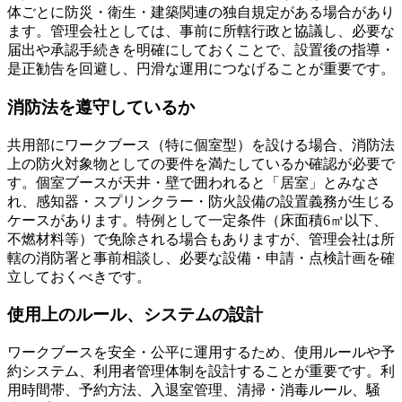
体ごとに防災・衛生・建築関連の独自規定がある場合があり
ます。管理会社としては、事前に所轄行政と協議し、必要な
届出や承認手続きを明確にしておくことで、設置後の指導・
是正勧告を回避し、円滑な運用につなげることが重要です。
消防法を遵守しているか
共用部にワークブース（特に個室型）を設ける場合、消防法
上の防火対象物としての要件を満たしているか確認が必要で
す。個室ブースが天井・壁で囲われると「居室」とみなさ
れ、感知器・スプリンクラー・防火設備の設置義務が生じる
ケースがあります。特例として一定条件（床面積6㎡以下、
不燃材料等）で免除される場合もありますが、管理会社は所
轄の消防署と事前相談し、必要な設備・申請・点検計画を確
立しておくべきです。
使用上のルール、システムの設計
ワークブースを安全・公平に運用するため、使用ルールや予
約システム、利用者管理体制を設計することが重要です。利
用時間帯、予約方法、入退室管理、清掃・消毒ルール、騒