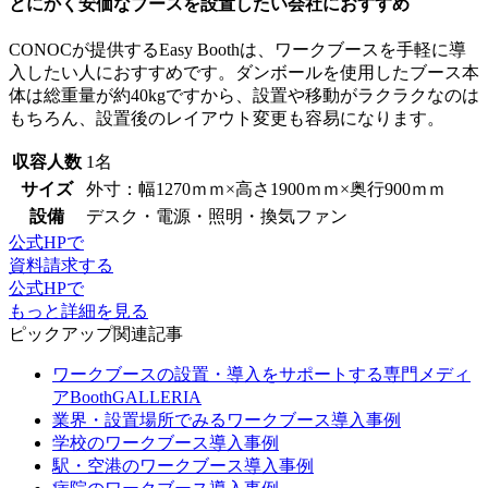
とにかく安価なブースを設置したい会社におすすめ
CONOCが提供するEasy Boothは、ワークブースを手軽に導
入したい人におすすめです。
ダンボールを使用したブース本
体は総重量が約40kg
ですから、設置や移動がラクラクなのは
もちろん、設置後のレイアウト変更も容易になります。
収容人数
1名
サイズ
外寸：幅1270ｍｍ×高さ1900ｍｍ×奥行900ｍｍ
設備
デスク・電源・照明・換気ファン
公式HPで
資料請求する
公式HPで
もっと詳細を見る
ピックアップ関連記事
ワークブースの設置・導入をサポートする専門メディ
アBoothGALLERIA
業界・設置場所でみるワークブース導入事例
学校のワークブース導入事例
駅・空港のワークブース導入事例