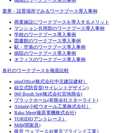
病院のワークブース導入事例
業界・設置場所でみるワークブース導入事例
商業施設にワークブースを導入するメリット
マンション共用部のワークブース導入事例
学校のワークブース導入事例
図書館のワークブース導入事例
駅・空港のワークブース導入事例
病院のワークブース導入事例
オフィスのワークブース導入事例
各社のワークブースを徹底比較
plusOffice(株式会社中京建設建材）
組立式防音室(サイレントデザイン)
960 Booth Set(株式会社宮地商会)
ブラックホール(有限会社スターライト)
Atrium(小松ウオール工業株式会社）
Raku Meet(篠原電機株式会社)
TORIDE(アントレース）
Milli(関家具)
吸音 ウェブース®︎(東京ブラインド工業）