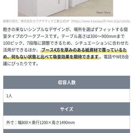
画像引用元：株式会社カワグチマック工業公式HP（https://www.kawaguchi-mac-d.jp/catalog/
飽きの来ないシンプルなデザインが、場所を選ばずフィットする個
室タイプのワークブースです。テーブル高さは300～900mmまで
100ピック、7段階に調整できるため、シチュエーションに合わせた
活用ができるほか、
ブース4方を厚みのある紙資材で覆っているた
め、何もない状態と比べて吸音効果を期待できます
。電話やWEB会
議にぴったりです。
収容人数
1人
サイズ
外寸：幅800×奥行1200×高さ1490mm