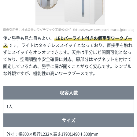
画像引用元：株式会社カワグチマック工業公式HP（https://www.kawaguchi-mac-d.jp/catalog/
使い勝手も見た目もよい、
LEDバーライト付きの個室型ワークブー
ス
です。ライトはタッチレススイッチとなっており、直接手を触れ
ずにスイッチをオンオフできます。天井は半分ほど開閉可能となっ
ており、空調調整や安全確保に対応。扉部分はマグネットを付けて
固定しているため、勝手に扉が開くことがなく安心です。シンプル
な外観ですが、機能性の高いワークブースです。
収容人数
1人
サイズ
外寸：幅800×奥行1232×高さ1790(1490＋300)mm