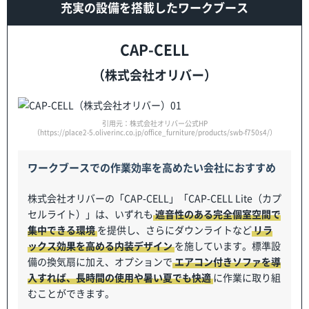
充実の設備を搭載したワークブース
CAP-CELL
（株式会社オリバー）
引用元：株式会社オリバー公式HP
（https://place2-5.oliverinc.co.jp/office_furniture/products/swb-f750s4/）
ワークブースでの作業効率を高めたい会社におすすめ
株式会社オリバーの「CAP-CELL」「CAP-CELL Lite（カプ
セルライト）」は、いずれも
遮音性のある完全個室空間で
集中できる環境
を提供し、さらにダウンライトなど
リラ
ックス効果を高める内装デザイン
を施しています。標準設
備の換気扇に加え、オプションで
エアコン付きソファを導
入すれば、長時間の使用や暑い夏でも快適
に作業に取り組
むことができます。