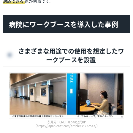
対応できる
点が利点です。
病院にワークブースを導入した事例
さまざまな用途での使用を想定したワ
ークブースを設置
引用元：CNET Japan公式HP
（https://japan.cnet.com/article/35222547/）