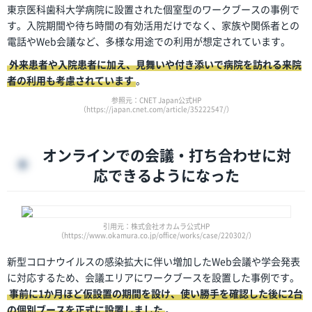
東京医科歯科大学病院に設置された個室型のワークブースの事例で
す。入院期間や待ち時間の有効活用だけでなく、家族や関係者との
電話やWeb会議など、多様な用途での利用が想定されています。
外来患者や入院患者に加え、見舞いや付き添いで病院を訪れる来院
者の利用も考慮されています
。
参照元：CNET Japan公式HP
（https://japan.cnet.com/article/35222547/）
オンラインでの会議・打ち合わせに対
応できるようになった
引用元：株式会社オカムラ公式HP
（https://www.okamura.co.jp/office/works/case/220302/）
新型コロナウイルスの感染拡大に伴い増加したWeb会議や学会発表
に対応するため、会議エリアにワークブースを設置した事例です。
事前に1か月ほど仮設置の期間を設け、使い勝手を確認した後に2台
の個別ブースを正式に設置しました
。