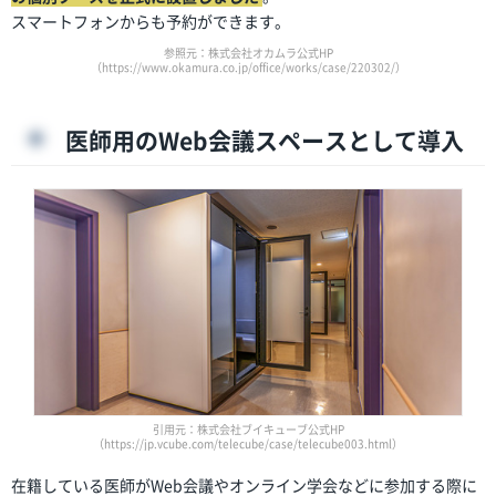
スマートフォンからも予約ができます。
参照元：株式会社オカムラ公式HP
（https://www.okamura.co.jp/office/works/case/220302/）
医師用のWeb会議スペースとして導入
引用元：株式会社ブイキューブ公式HP
（https://jp.vcube.com/telecube/case/telecube003.html）
在籍している医師がWeb会議やオンライン学会などに参加する際に