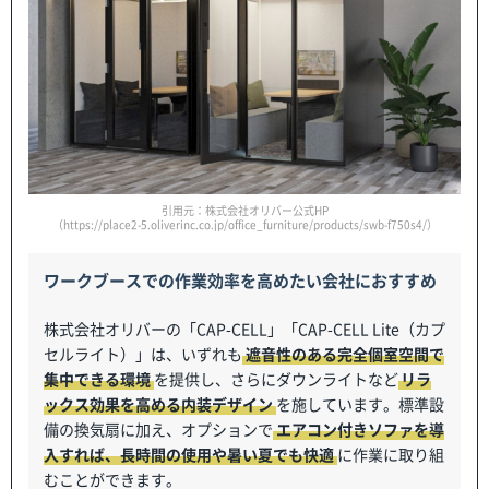
引用元：株式会社オリバー公式HP
（https://place2-5.oliverinc.co.jp/office_furniture/products/swb-f750s4/）
ワークブースでの作業効率を高めたい会社におすすめ
株式会社オリバーの「CAP-CELL」「CAP-CELL Lite（カプ
セルライト）」は、いずれも
遮音性のある完全個室空間で
集中できる環境
を提供し、さらにダウンライトなど
リラ
ックス効果を高める内装デザイン
を施しています。標準設
備の換気扇に加え、オプションで
エアコン付きソファを導
入すれば、長時間の使用や暑い夏でも快適
に作業に取り組
むことができます。