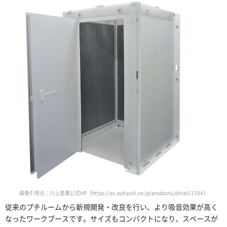
画像引用元：川上産業公式HP（https://ec.putiputi.co.jp/products/detail/1104）
従来のプチルームから新規開発・改良を行い、より吸音効果が高く
なったワークブースです。サイズもコンパクトになり、スペースが