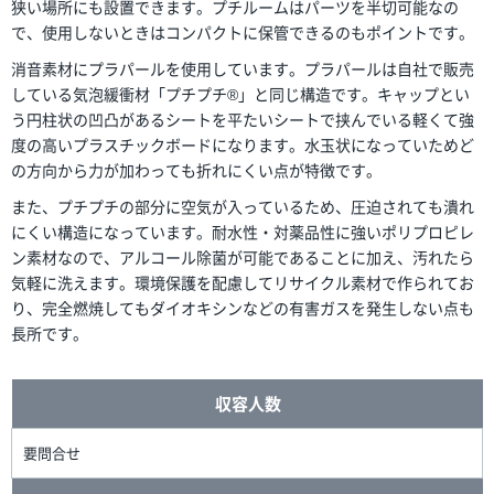
狭い場所にも設置できます。プチルームはパーツを半切可能なの
で、使用しないときはコンパクトに保管できるのもポイントです。
消音素材にプラパールを使用しています。プラパールは自社で販売
している気泡緩衝材「プチプチ®」と同じ構造です。キャップとい
う円柱状の凹凸があるシートを平たいシートで挟んでいる軽くて強
度の高いプラスチックボードになります。水玉状になっていためど
の方向から力が加わっても折れにくい点が特徴です。
また、プチプチの部分に空気が入っているため、圧迫されても潰れ
にくい構造になっています。耐水性・対薬品性に強いポリプロピレ
ン素材なので、アルコール除菌が可能であることに加え、汚れたら
気軽に洗えます。環境保護を配慮してリサイクル素材で作られてお
り、完全燃焼してもダイオキシンなどの有害ガスを発生しない点も
長所です。
収容人数
要問合せ