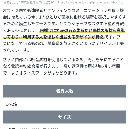
画像引用元：株式会社内田洋行公式HP（https://office.uchida.co.jp/products/workbooth/）
オフィス内でも遠隔者とオンラインでコミュニケーションを取る機
会は増えている今、1人ひとりが柔軟に働ける場所を選択しやすくす
るために誕生したブースです。とてもシャープなスクエア型の外観
であるのに対して、
内観では丸みのある柔らかい曲線の形状を意識
しており、利用する人を優しく出迎えるデザインが特徴
です。ブー
スになっているものの、閉塞感を与えにくいようにデザインが工夫
されています。
さらに内部には吸音素材を使用しているため、周囲を気にすること
なく電話やWeb会議が行えます。高い遮音性と居心地の良い空間
で、よりオフィスワークがはかどります。
収容人数
1～2名
サイズ