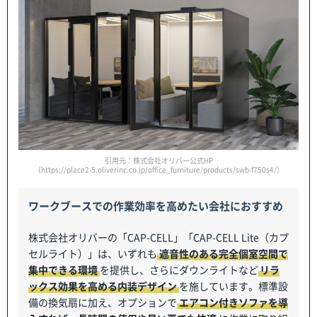
引用元：株式会社オリバー公式HP
（https://place2-5.oliverinc.co.jp/office_furniture/products/swb-f750s4/）
ワークブースでの作業効率を高めたい会社におすすめ
株式会社オリバーの「CAP-CELL」「CAP-CELL Lite（カプ
セルライト）」は、いずれも
遮音性のある完全個室空間で
集中できる環境
を提供し、さらにダウンライトなど
リラ
ックス効果を高める内装デザイン
を施しています。標準設
備の換気扇に加え、オプションで
エアコン付きソファを導